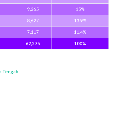
9,365
15%
8,627
13.9%
7,117
11.4%
62,275
100%
a Tengah