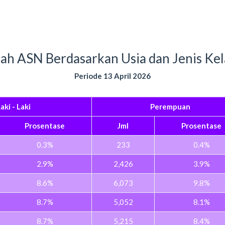
ah ASN Berdasarkan Usia dan Jenis Ke
Periode 13 April 2026
aki - Laki
Perempuan
Prosentase
Jml
Prosentase
0.3%
233
0.4%
2.9%
2,426
3.9%
8.6%
6,073
9.8%
8.7%
5,052
8.1%
8.7%
5,215
8.4%