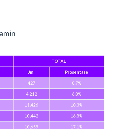
lamin
TOTAL
Jml
Prosentase
427
0.7%
4,212
6.8%
11,426
18.3%
10,442
16.8%
10,659
17.1%