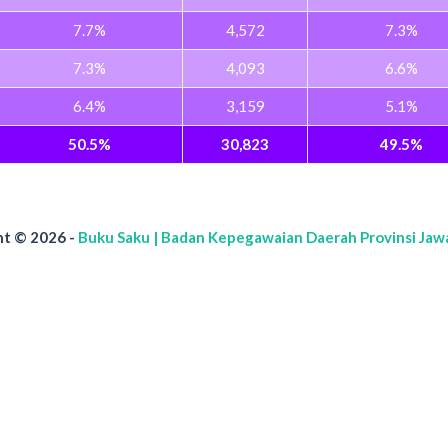
7.7%
4,572
7.3%
7.3%
4,093
6.6%
6.4%
3,159
5.1%
50.5%
30,823
49.5%
t © 2026 -
Buku Saku | Badan Kepegawaian Daerah Provinsi Jaw