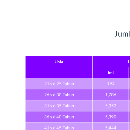
Juml
Usia
L
Jml
21 s.d 25 Tahun
194
26 s.d 30 Tahun
1,786
31 s.d 35 Tahun
5,353
36 s.d 40 Tahun
5,390
41 s.d 45 Tahun
5,444