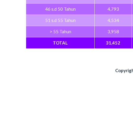
46 s.d 50 Tahun
4,793
51 s.d 55 Tahun
4,534
> 55 Tahun
3,958
TOTAL
31,452
Copyrigh