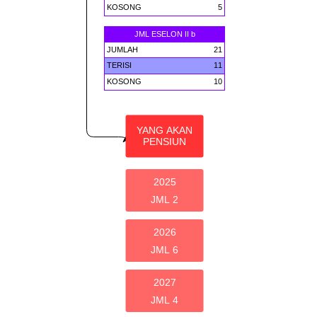
KOSONG
5
JML ESELON II b
JUMLAH
21
TERISI
11
KOSONG
10
YANG AKAN
PENSIUN
2025
JML 2
2026
JML 6
2027
JML 4