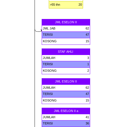
>55 thn
20
JML ESELON II
JML JAB
62
TERISI
47
KOSONG
15
STAF AHLI
JUMLAH
3
TERISI
1
KOSONG
2
JML ESELON II
JUMLAH
62
TERISI
47
KOSONG
15
JML ESELON II a
JUMLAH
41
TERISI
36