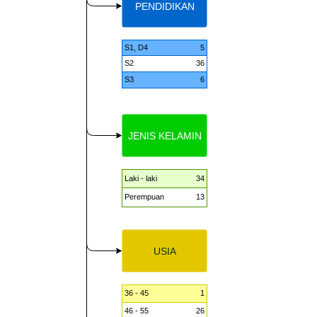
PENDIDIKAN
S1, D4
5
S2
36
S3
6
JENIS KELAMIN
Laki - laki
34
Perempuan
13
USIA
36 - 45
1
46 - 55
26