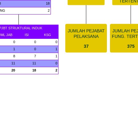
TERTEN
I
18
ONG
2
PJBT STRUKTURAL INDUK
JUMLAH PEJABAT
JUMLAH PE
JML JAB
ISI
KSG
PELAKSANA
FUNG. TER
0
0
0
37
375
1
0
1
8
7
1
11
11
0
20
18
2