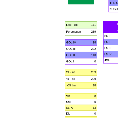
TERIS
KOS
Laki - laki
171
Perempuan
259
ES I
ES II
GOL IV
98
ES III
GOL III
222
ES IV
GOL II
110
JML
GOL I
0
21 - 40
203
41 - 55
209
>55 thn
18
SD
0
SMP
0
SLTA
13
DI, II
0