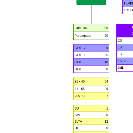
TERIS
KOS
Laki - laki
50
Perempuan
20
ES I
ES II
GOL IV
9
ES III
GOL III
36
ES IV
GOL II
10
JML
GOL I
0
21 - 40
34
41 - 55
29
>55 thn
7
SD
1
SMP
0
SLTA
12
DI, II
0