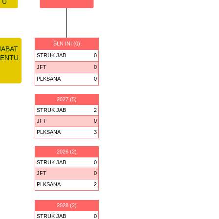
TU
BLN INI (0)
JABAT
STRUK JAB
0
TENTU
JFT
0
PLKSANA
0
2027 (5)
STRUK JAB
2
JFT
0
PLKSANA
3
2026 (2)
STRUK JAB
0
JFT
0
PLKSANA
2
2028 (2)
STRUK JAB
0