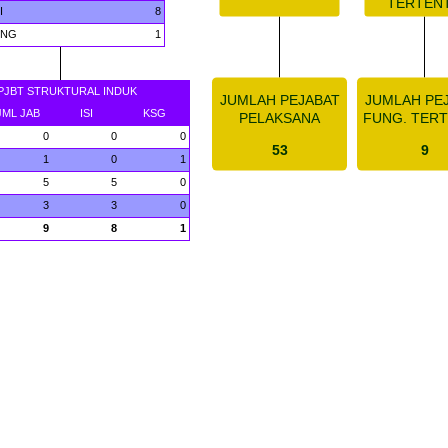
TERTEN
I
8
ONG
1
PJBT STRUKTURAL INDUK
JUMLAH PEJABAT
JUMLAH PE
JML JAB
ISI
KSG
PELAKSANA
FUNG. TER
0
0
0
53
9
1
0
1
5
5
0
3
3
0
9
8
1