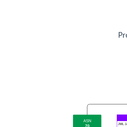
Pr
ASN
JML J
70