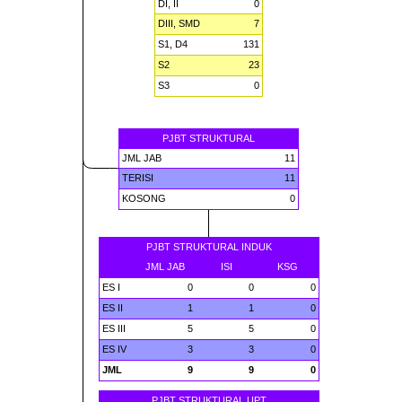
DI, II
0
DIII, SMD
7
S1, D4
131
S2
23
S3
0
PJBT STRUKTURAL
JML JAB
11
TERISI
11
KOSONG
0
PJBT STRUKTURAL INDUK
JML JAB
ISI
KSG
ES I
0
0
0
ES II
1
1
0
ES III
5
5
0
ES IV
3
3
0
JML
9
9
0
PJBT STRUKTURAL UPT