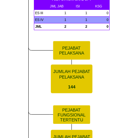
JML JAB
ISI
KSG
ES III
1
1
0
ES IV
1
1
0
JML
2
2
0
PEJABAT
PELAKSANA
JUMLAH PEJABAT
PELAKSANA
144
PEJABAT
FUNGSIONAL
TERTENTU
JUMLAH PEJABAT