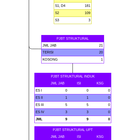
S1, D4
181
S2
109
S3
3
PJBT STRUKTURAL
JML JAB
21
TERISI
20
KOSONG
1
PJBT STRUKTURAL INDUK
JML JAB
ISI
KSG
ES I
0
0
0
ES II
1
1
0
ES III
5
5
0
ES IV
3
3
0
JML
9
9
0
PJBT STRUKTURAL UPT
JML JAB
ISI
KSG