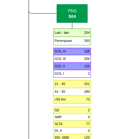
PNS
504
Laki - laki
204
Perempuan
300
GOL IV
108
GOL III
256
GOL II
103
GOL I
2
21 - 40
151
41 - 55
280
>55 thn
73
SD
2
SMP
6
SLTA
77
DI, II
0
DIII, SMD
126