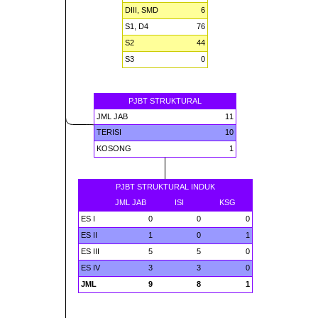
DIII, SMD
6
S1, D4
76
S2
44
S3
0
PJBT STRUKTURAL
JML JAB
11
TERISI
10
KOSONG
1
PJBT STRUKTURAL INDUK
JML JAB
ISI
KSG
ES I
0
0
0
ES II
1
0
1
ES III
5
5
0
ES IV
3
3
0
JML
9
8
1