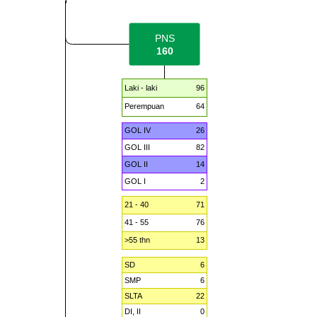
PNS
160
Laki - laki
96
Perempuan
64
GOL IV
26
GOL III
82
GOL II
14
GOL I
2
21 - 40
71
41 - 55
76
>55 thn
13
SD
6
SMP
6
SLTA
22
DI, II
0