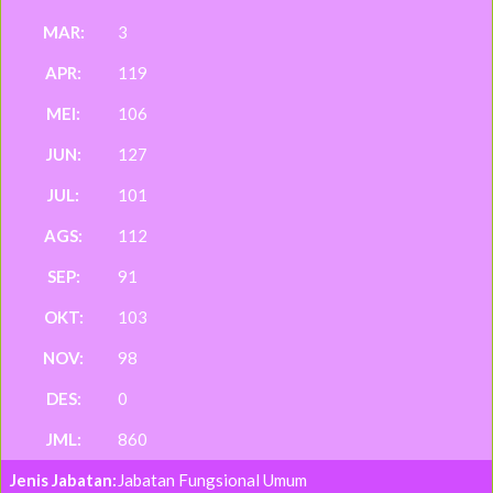
3
119
106
127
101
112
91
103
98
0
860
Jabatan Fungsional Umum