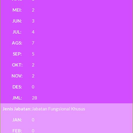
2
3
4
7
5
2
2
0
28
Jabatan Fungsional Khusus
0
0